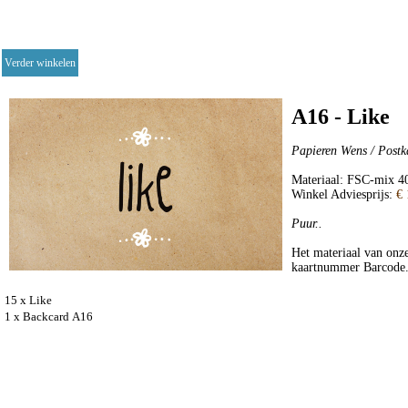
Verder winkelen
A16 - Like
Papieren Wens / Postk
Materiaal: FSC-mix 40
Winkel Adviesprijs:
€ 
Puur..
Het materiaal van onze
kaartnummer Barcode
15 x Like
1 x Backcard A16