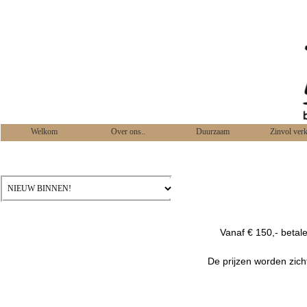
Welkom
Over ons..
Duurzaam
Zinvol ver
Vanaf € 150,- betal
De prijzen worden zich