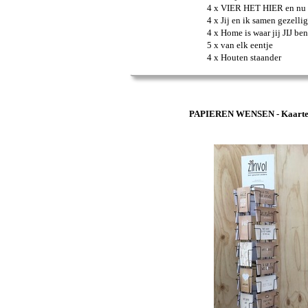
4 x VIER HET HIER en nu
4 x Jij en ik samen gezellig
4 x Home is waar jij JIJ ben
5 x van elk eentje
4 x Houten staander
PAPIEREN WENSEN - Kaarten