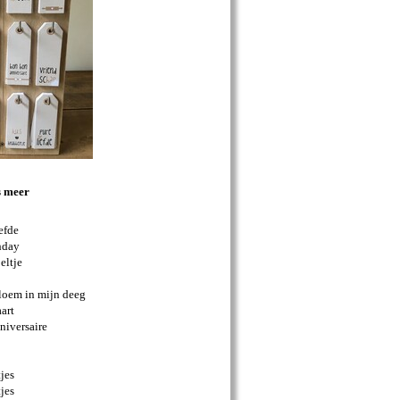
s meer
efde
hday
eltje
bloem in mijn deeg
aart
iversaire
jes
jes