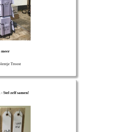
s meer
entje Troost
- Stel zelf samen!