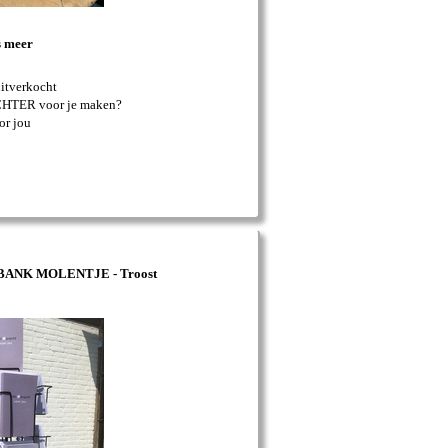
s meer
uitverkocht
LICHTER voor je maken?
or jou
NBANK MOLENTJE - Troost