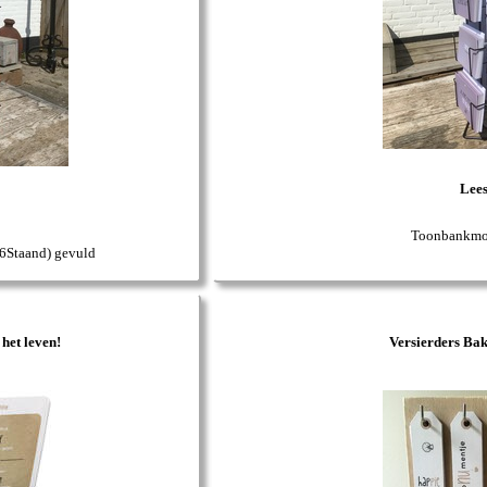
Lee
Toonbankmol
6Staand) gevuld
het leven!
Versierders Bak 