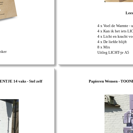
Lee
4 x Voel de Warmte - 
4 x Kan ik het iets 
4 x Licht en kracht vo
4 x De liefde blijft
8 x Mix
nker
Uitleg LICHT-je A5
JE 14 vaks - Stel zelf
Papieren Wensen - TOO