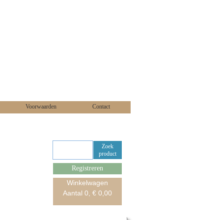
Voorwaarden
Contact
Zoek
product
Registreren
Winkelwagen
Aantal
0
, €
0,00