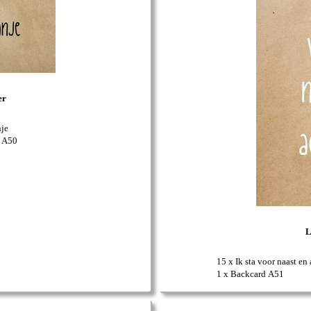
er
je
d A50
L
15 x Ik sta voor naast en 
1 x Backcard A51