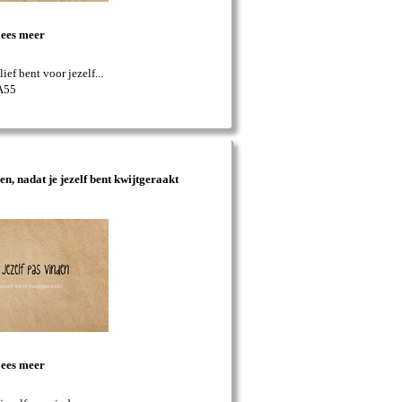
ees meer
lief bent voor jezelf...
A55
en, nadat je jezelf bent kwijtgeraakt
ees meer