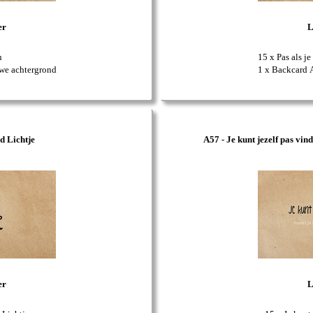
er
L
n
15 x Pas als je 
uwe achtergrond
1 x Backcard 
d Lichtje
A57 - Je kunt jezelf pas vind
er
L