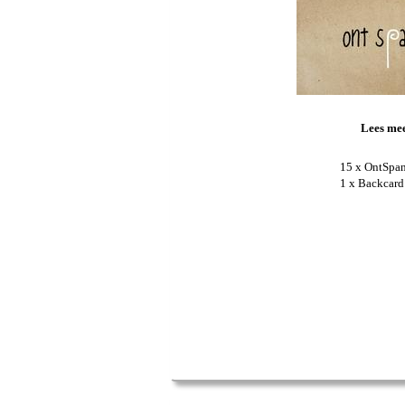
Lees me
15 x OntSpan
1 x Backcar