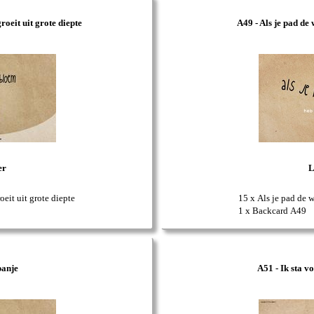
oeit uit grote diepte
A49 - Als je pad de w
er
L
eit uit grote diepte
15 x Als je pad de w
1 x Backcard A49
panje
A51 - Ik sta v