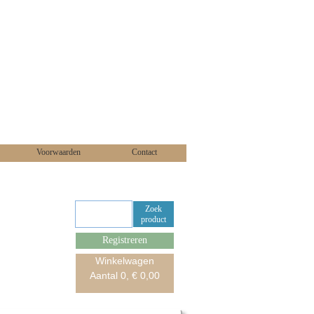
Voorwaarden
Contact
Zoek
product
Registreren
Winkelwagen
Aantal
0
, €
0,00