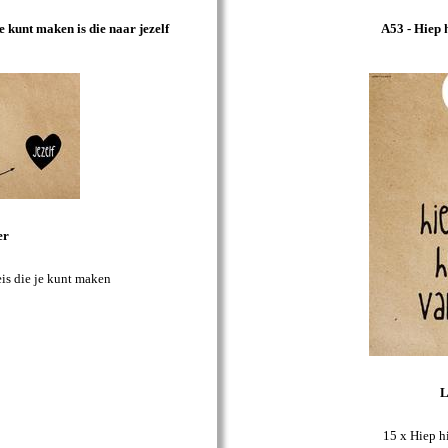
e kunt maken is die naar jezelf
A53 - Hiep 
er
eis die je kunt maken
L
15 x Hiep h