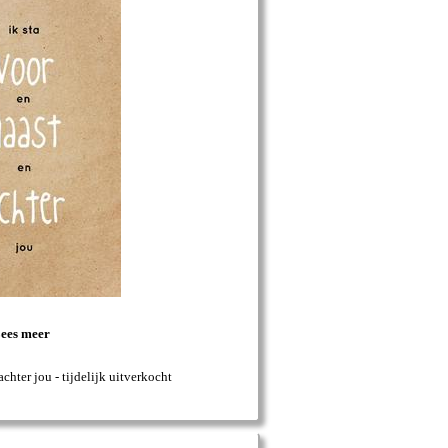
ees meer
achter jou - tijdelijk uitverkocht