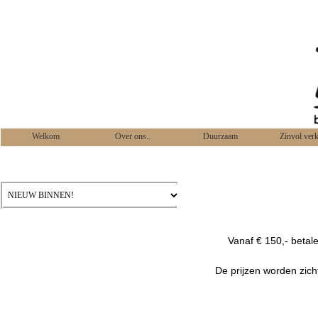
Welkom
Over ons..
Duurzaam
Zinvol ver
Vanaf € 150,- betal
De prijzen worden zich