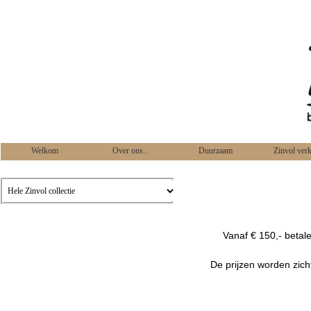
Welkom
Over ons..
Duurzaam
Zinvol ver
Vanaf € 150,- betal
De prijzen worden zich