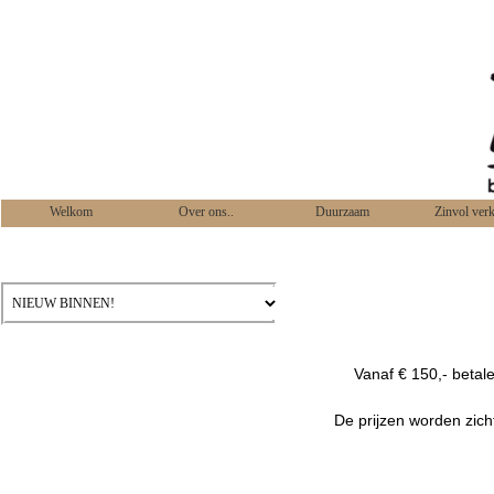
Welkom
Over ons..
Duurzaam
Zinvol ver
Vanaf € 150,- betal
De prijzen worden zich