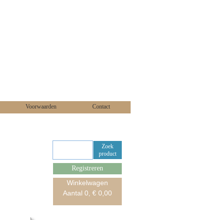
Voorwaarden
Contact
Zoek
product
Registreren
Winkelwagen
Aantal
0
, €
0,00