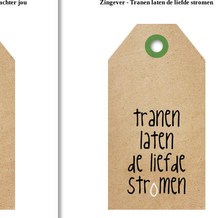
achter jou
Zingever - Tranen laten de liefde stromen