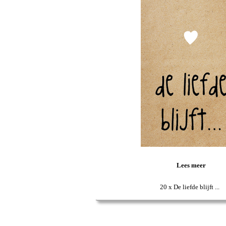
Lees meer
20 x De liefde blijft ...