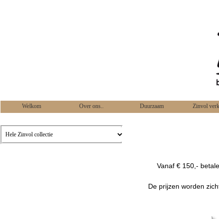
Welkom
Over ons..
Duurzaam
Zinvol ver
Vanaf € 150,- betal
De prijzen worden zich