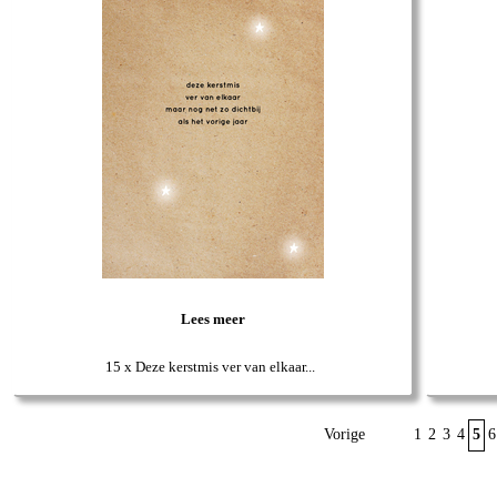
Lees meer
15 x Deze kerstmis ver van elkaar...
Vorige
1
2
3
4
5
6