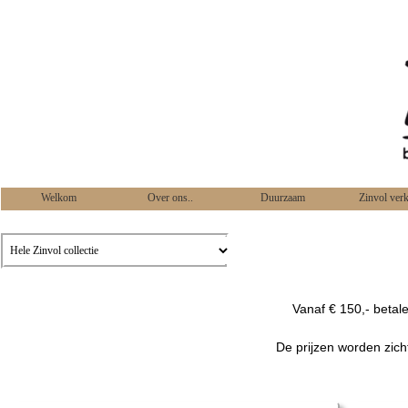
Welkom
Over ons..
Duurzaam
Zinvol ver
Vanaf € 150,- betal
De prijzen worden zich