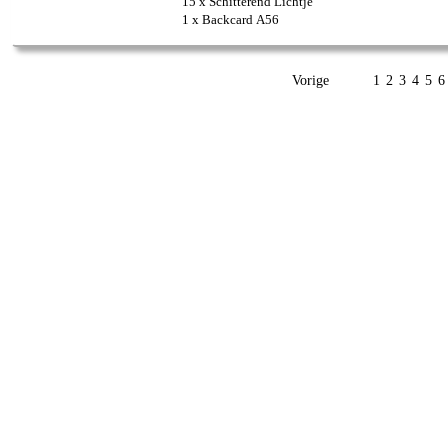
15 x Schitterend Lichtje
1 x Backcard A56
Vorige
1
2
3
4
5
6