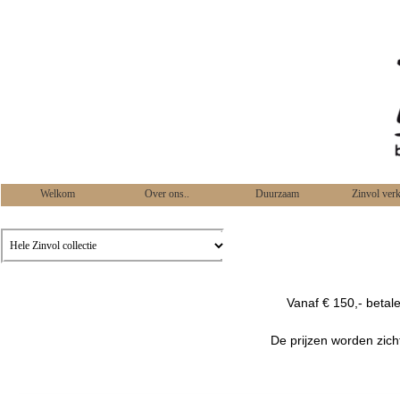
Welkom
Over ons..
Duurzaam
Zinvol ver
Vanaf € 150,- betal
De prijzen worden zich